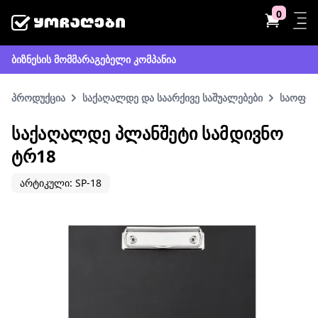
0
ბიზნესის მომმარაგებელი კომპანია
პროდუქცია
საქაღალდე და საარქივე საშუალებები
საოფის
ᲡᲐᲥᲐᲦᲐᲚᲓᲔ ᲞᲚᲐᲜᲨᲔᲢᲘ ᲡᲐᲛᲓᲘᲕᲜᲝ
ᲢᲠ18
არტიკული: SP-18