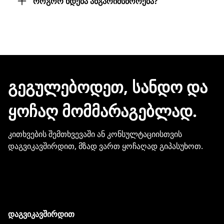
მოგიტანთ. მიტანის სერვისი უფასოა.
როგორ ხდება ანგარიშსწორება?
სამუშაო დღეც არ დაგვჭირდება.
შეკვეთის დასრულებისთანავე ინვოისს
ელექტრონული შეტყობინებით მიიღებთ.
ჩვენთან პროდუქციის შეძენისთვის არ
გჭირდებათ თქვენი ბარათის
მონაცემების და სხვა პირადი
ᲒᲔᲒᲣᲚᲔᲑᲝᲓᲔᲗ, ᲡᲐᲜᲓᲝ ᲓᲐ
ინფორმაციის გაზიარება.
ᲧᲝᲩᲐᲦ ᲛᲝᲛᲛᲐᲠᲐᲒᲔᲑᲚᲐᲓ.
კითხვების შემთხვევაში ან კონსულტაციისთვის
დაგვიკავშირდით, მზად ვართ ყოჩაღად გიპასუხოთ.
დაგვიკავშირდით