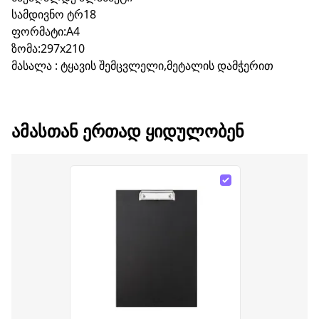
სამდივნო ტრ18
ფორმატი:A4
ზომა:297x210
მასალა : ტყავის შემცვლელი,მეტალის დამჭერით
ᲐᲛᲐᲡᲗᲐᲜ ᲔᲠᲗᲐᲓ ᲧᲘᲓᲣᲚᲝᲑᲔᲜ