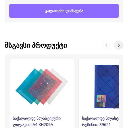
კალათაში დამატება
ᲛᲡᲒᲐᲕᲡᲘ ᲞᲠᲝᲓᲣᲥᲢᲘ
საქაღალდე პლასტიკური
საქაღალდე პლასტიკურ
ღილაკით A4 XH209A
რეზინით 39621