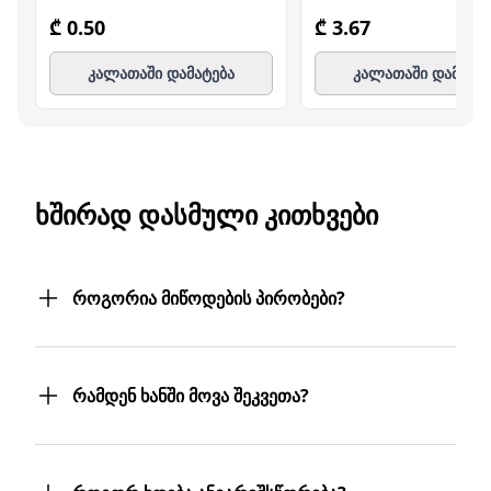
₾ 0.50
₾ 3.67
კალათაში დამატება
კალათაში დამატე
ᲮᲨᲘᲠᲐᲓ ᲓᲐᲡᲛᲣᲚᲘ ᲙᲘᲗᲮᲕᲔᲑᲘ
როგორია მიწოდების პირობები?
შეკვეთილ პროდუქტებს თქვენს მიერ
მითითებულ მისამართზე მოგაწვდით.
რამდენ ხანში მოვა შეკვეთა?
თუ თქვენი ბიზნესი რამდენიმე
ფილიალს/ლოკაციას მოიცავს,
შეკვეთას 3 სამუშაო დღეში მიიღებთ.
პროდუქტებს სასურველ მისამართებზე
თუმცა, ჩვენ ისეთი ყოჩაღები ვართ, 3