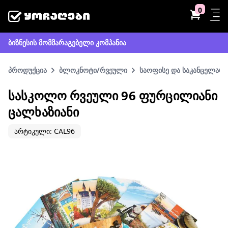
0
ბიზნესის მომმარაგებელი კომპანია
პროდუქცია
ბლოკნოტი/რვეული
საოფისე და საკანცელარი
ᲡᲐᲡᲙᲝᲚᲝ ᲠᲕᲔᲣᲚᲘ 96 ᲤᲣᲠᲪᲘᲚᲘᲐᲜᲘ
ᲪᲐᲚᲮᲐᲖᲘᲐᲜᲘ
არტიკული: CAL96