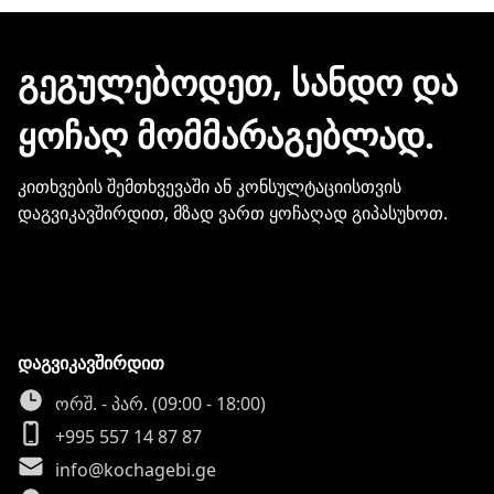
ჩვენთან პროდუქციის შეძენისთვის არ
გჭირდებათ თქვენი ბარათის
მონაცემების და სხვა პირადი
ᲒᲔᲒᲣᲚᲔᲑᲝᲓᲔᲗ, ᲡᲐᲜᲓᲝ ᲓᲐ
ინფორმაციის გაზიარება.
ᲧᲝᲩᲐᲦ ᲛᲝᲛᲛᲐᲠᲐᲒᲔᲑᲚᲐᲓ.
კითხვების შემთხვევაში ან კონსულტაციისთვის
დაგვიკავშირდით, მზად ვართ ყოჩაღად გიპასუხოთ.
დაგვიკავშირდით
ორშ. - პარ. (09:00 - 18:00)
+995 557 14 87 87
info@kochagebi.ge