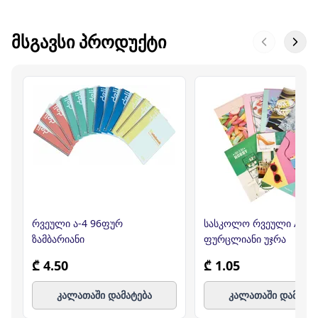
ᲛᲡᲒᲐᲕᲡᲘ ᲞᲠᲝᲓᲣᲥᲢᲘ
რვეული ა-4 96ფურ
სასკოლო რვეული AMBE
ზამბარიანი
ფურცლიანი უჯრა
₾ 4.50
₾ 1.05
კალათაში დამატება
კალათაში დამატე