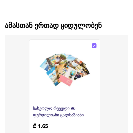
ᲐᲛᲐᲡᲗᲐᲜ ᲔᲠᲗᲐᲓ ᲧᲘᲓᲣᲚᲝᲑᲔᲜ
სასკოლო რვეული 96
ფურცილიანი ცალხაზიანი
₾ 1.65