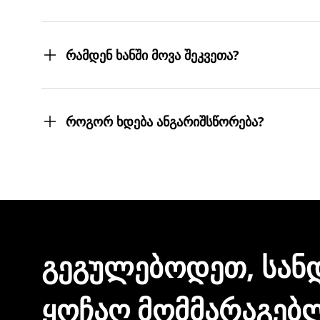
შეკვეთილ პროდუქტებს თქვენს მიერ მითითებ
სასურველ მისამართებზე მოგიტანთ. მიტანის ს
რამდენ ხანში მოვა შეკვეთა?
შეკვეთას 3 სამუშაო დღეში მიიღებთ.
თუმცა, ჩვენ ისეთი ყოჩაღები ვართ, 3 სამუშაო
როგორ ხდება ანგარიშსწორება?
შეკვეთის დასრულებისთანავე ინვოისს ელექტ
მონაცემების და სხვა პირადი ინფორმაციის გა
ᲒᲔᲒᲣᲚᲔᲑᲝᲓᲔᲗ, ᲡᲐᲜ
ᲧᲝᲩᲐᲦ ᲛᲝᲛᲛᲐᲠᲐᲒᲔᲑ