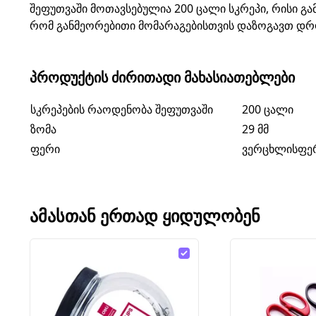
შეფუთვაში მოთავსებულია 200 ცალი სკრეპი, რისი გა
რომ განმეორებითი მომარაგებისთვის დაზოგავთ დროს,
ᲞᲠᲝᲓᲣᲥᲢᲘᲡ ᲫᲘᲠᲘᲗᲐᲓᲘ ᲛᲐᲮᲐᲡᲘᲐᲗᲔᲑᲚᲔᲑᲘ
სკრეპების რაოდენობა შეფუთვაში
200 ცალი
ზომა
29 მმ
ფერი
ვერცხლისფე
ᲐᲛᲐᲡᲗᲐᲜ ᲔᲠᲗᲐᲓ ᲧᲘᲓᲣᲚᲝᲑᲔᲜ