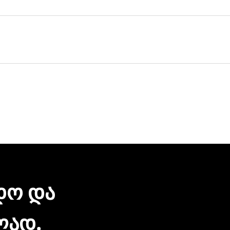
ულ მისამართზე მოგაწვდით. თუ თქვენი ბიზნესი რამდენიმ
ერვისი უფასოა.
 დღეც არ დაგვჭირდება.
რონული შეტყობინებით მიიღებთ. ჩვენთან პროდუქციის შეძე
ზიარება.
ᲓᲝ ᲓᲐ
ᲚᲐᲓ.