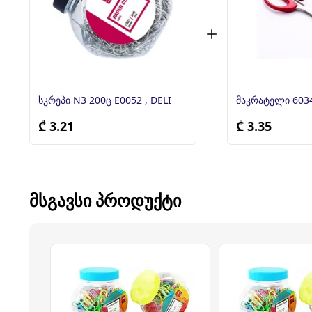
სკრეპი N3 200ც E0052 , DELI
მაკრატელი 6034
₾ 3.21
₾ 3.35
ᲛᲡᲒᲐᲕᲡᲘ ᲞᲠᲝᲓᲣᲥᲢᲘ