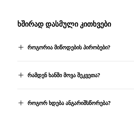
ᲮᲨᲘᲠᲐᲓ ᲓᲐᲡᲛᲣᲚᲘ ᲙᲘᲗᲮᲕᲔᲑᲘ
როგორია მიწოდების პირობები?
შეკვეთილ პროდუქტებს თქვენს მიერ მითითებ
სასურველ მისამართებზე მოგიტანთ. მიტანის ს
რამდენ ხანში მოვა შეკვეთა?
შეკვეთას 3 სამუშაო დღეში მიიღებთ.
თუმცა, ჩვენ ისეთი ყოჩაღები ვართ, 3 სამუშაო
როგორ ხდება ანგარიშსწორება?
შეკვეთის დასრულებისთანავე ინვოისს ელექტ
მონაცემების და სხვა პირადი ინფორმაციის გა