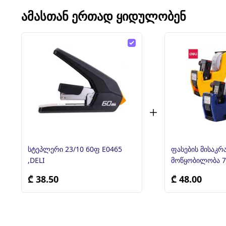
ᲐᲛᲐᲡᲗᲐᲜ ᲔᲠᲗᲐᲓ ᲧᲘᲓᲣᲚᲝᲑᲔᲜ
სტეპლერი 23/10 60ფ E0465
ფასების მისაკრ
,DELI
მოწყობილობა 75
₾ 38.50
₾ 48.00