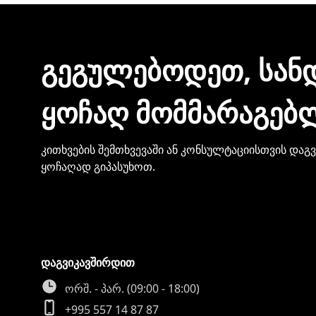
ᲒᲔᲒᲣᲚᲔᲑᲝᲓᲔᲗ, ᲡᲐᲜ
ᲧᲝᲩᲐᲦ ᲛᲝᲛᲛᲐᲠᲐᲒᲔᲑ
კითხვების შემთხვევაში ან კონსულტაციისთვის დაგ
ყოჩაღად გიპასუხოთ.
დაგვიკავშირდით
ორშ. - პარ. (09:00 - 18:00)
+995 557 14 87 87