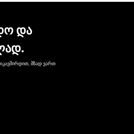
ᲓᲝ ᲓᲐ
ᲚᲐᲓ.
ვიკავშირდით, მზად ვართ