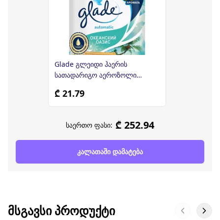
Glade გლეიდი ჰაერის
სათადარიგო აეროზოლი
269მლ
₾ 21.79
₾ 252.94
საერთო ფასი:
კალათაში დამატება
ᲛᲡᲒᲐᲕᲡᲘ ᲞᲠᲝᲓᲣᲥᲢᲘ