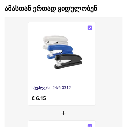
ᲐᲛᲐᲡᲗᲐᲜ ᲔᲠᲗᲐᲓ ᲧᲘᲓᲣᲚᲝᲑᲔᲜ
სტეპლერი 24/6 0312
₾ 6.15