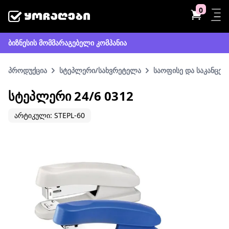
0
ბიზნესის მომმარაგებელი კომპანია
პროდუქცია
სტეპლერი/სახვრეტელა
საოფისე და საკანცე
ᲡᲢᲔᲞᲚᲔᲠᲘ 24/6 0312
არტიკული: STEPL-60