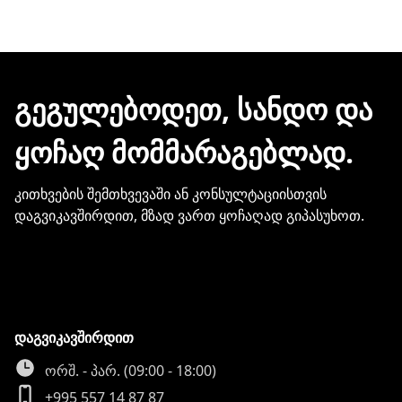
შეკვეთის დასრულებისთანავე ინვოისს
ელექტრონული შეტყობინებით მიიღებთ.
ჩვენთან პროდუქციის შეძენისთვის არ
გჭირდებათ თქვენი ბარათის
მონაცემების და სხვა პირადი
ᲒᲔᲒᲣᲚᲔᲑᲝᲓᲔᲗ, ᲡᲐᲜᲓᲝ ᲓᲐ
ინფორმაციის გაზიარება.
ᲧᲝᲩᲐᲦ ᲛᲝᲛᲛᲐᲠᲐᲒᲔᲑᲚᲐᲓ.
კითხვების შემთხვევაში ან კონსულტაციისთვის
დაგვიკავშირდით, მზად ვართ ყოჩაღად გიპასუხოთ.
დაგვიკავშირდით
ორშ. - პარ. (09:00 - 18:00)
+995 557 14 87 87