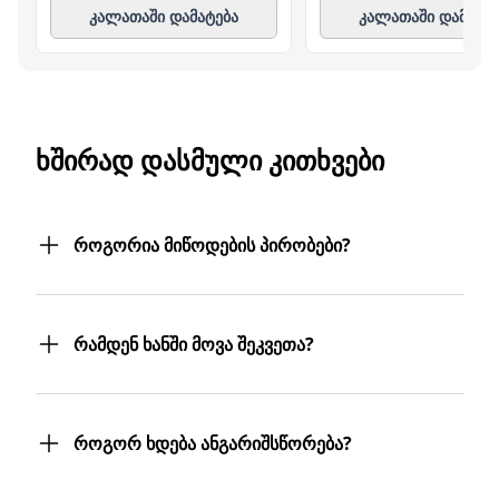
კალათაში დამატება
კალათაში დამატე
ᲮᲨᲘᲠᲐᲓ ᲓᲐᲡᲛᲣᲚᲘ ᲙᲘᲗᲮᲕᲔᲑᲘ
როგორია მიწოდების პირობები?
შეკვეთილ პროდუქტებს თქვენს მიერ
მითითებულ მისამართზე მოგაწვდით.
რამდენ ხანში მოვა შეკვეთა?
თუ თქვენი ბიზნესი რამდენიმე
ფილიალს/ლოკაციას მოიცავს,
შეკვეთას 3 სამუშაო დღეში მიიღებთ.
პროდუქტებს სასურველ მისამართებზე
თუმცა, ჩვენ ისეთი ყოჩაღები ვართ, 3
მოგიტანთ. მიტანის სერვისი უფასოა.
როგორ ხდება ანგარიშსწორება?
სამუშაო დღეც არ დაგვჭირდება.