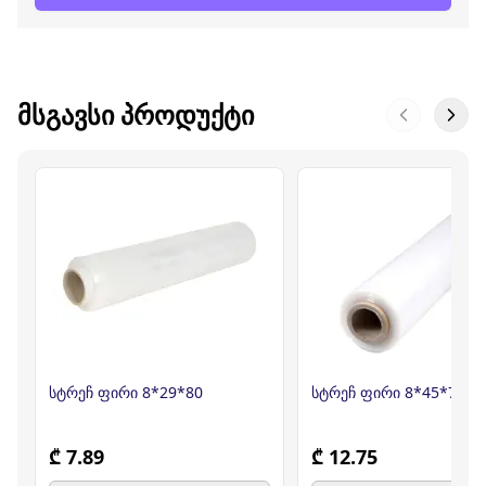
ᲛᲡᲒᲐᲕᲡᲘ ᲞᲠᲝᲓᲣᲥᲢᲘ
სტრეჩ ფირი 8*29*80
სტრეჩ ფირი 8*45*70
₾ 7.89
₾ 12.75