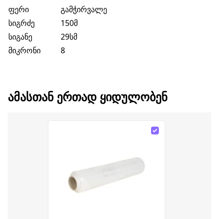
ფერი
გამჭირვალე
სიგრძე
150მ
სიგანე
29სმ
მიკრონი
8
ᲐᲛᲐᲡᲗᲐᲜ ᲔᲠᲗᲐᲓ ᲧᲘᲓᲣᲚᲝᲑᲔᲜ