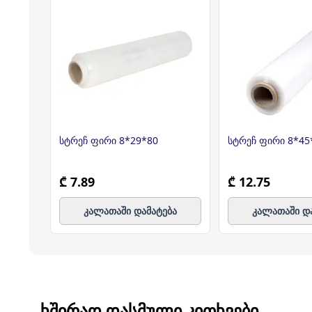
სტრეჩ ფირი 8*29*80
სტრეჩ ფირი 8*45
₾ 7.89
₾ 12.75
კალათაში დამატება
კალათაში დ
ᲮᲨᲘᲠᲐᲓ ᲓᲐᲡᲛᲣᲚᲘ ᲙᲘᲗᲮᲕᲔᲑᲘ