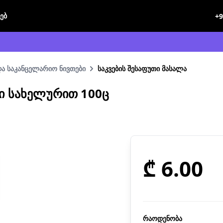
ხებ
+9
და საკანცელარიო ნივთები
საკვების შესაფუთი მასალა
Ი ᲡᲐᲮᲔᲚᲣᲠᲘᲗ 100Ც
₾ 6.00
რაოდენობა