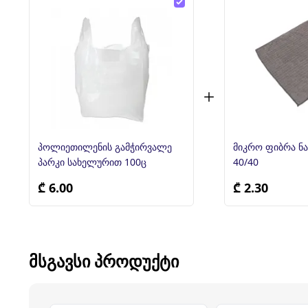
პოლიეთილენის გამჭირვალე
მიკრო ფიბრა ნ
პარკი სახელურით 100ც
40/40
₾ 6.00
₾ 2.30
ᲛᲡᲒᲐᲕᲡᲘ ᲞᲠᲝᲓᲣᲥᲢᲘ