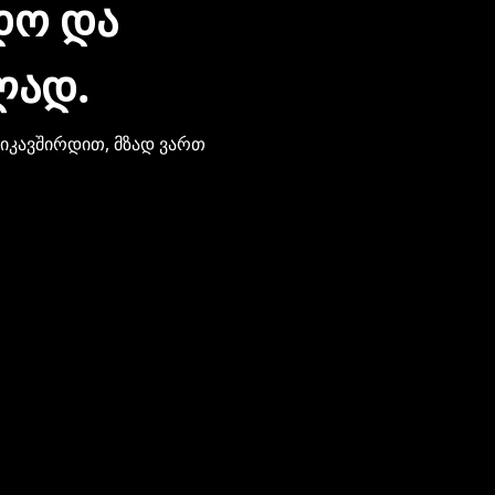
ᲓᲝ ᲓᲐ
ᲚᲐᲓ.
ვიკავშირდით, მზად ვართ