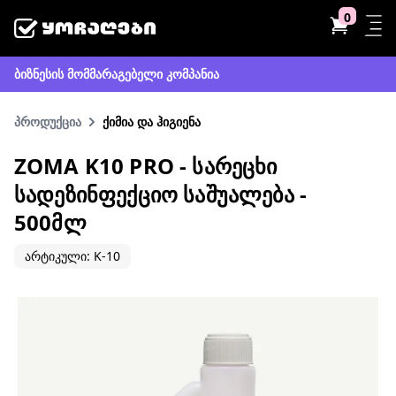
0
ბიზნესის მომმარაგებელი კომპანია
პროდუქცია
ქიმია და ჰიგიენა
ZOMA K10 PRO - ᲡᲐᲠᲔᲪᲮᲘ
ᲡᲐᲓᲔᲖᲘᲜᲤᲔᲥᲪᲘᲝ ᲡᲐᲨᲣᲐᲚᲔᲑᲐ -
500ᲛᲚ
არტიკული: K-10