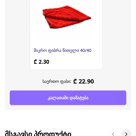
მიკრო ფიბრა წითელი 40/40
₾ 2.30
₾ 22.90
საერთო ფასი:
კალათაში დამატება
ᲛᲡᲒᲐᲕᲡᲘ ᲞᲠᲝᲓᲣᲥᲢᲘ