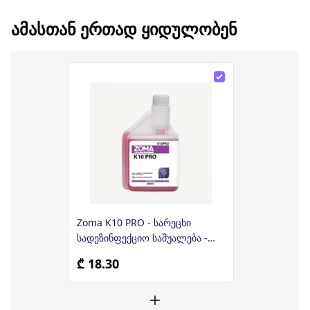
ᲐᲛᲐᲡᲗᲐᲜ ᲔᲠᲗᲐᲓ ᲧᲘᲓᲣᲚᲝᲑᲔᲜ
Zoma K10 PRO - სარეცხი
სადეზინფექციო საშუალება -
500მლ
₾ 18.30