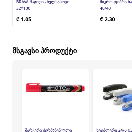
BRAVA მაგიდის ხელსახოცი
მიკრო ფიბრა ნ
32*100
40/40
₾ 1.05
₾ 2.30
ᲛᲡᲒᲐᲕᲡᲘ ᲞᲠᲝᲓᲣᲥᲢᲘ
მარკერი პერმანენტული
სტეპლერი 24/6 0