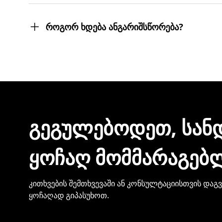
შეკვეთას 3 სამუშაო დღეში მიიღებთ.
თუმცა, ჩვენ ისეთი ყოჩაღები ვართ, 3 სამუშაო
როგორ ხდება ანგარიშსწორება?
შეკვეთის დასრულებისთანავე ინვოისს ელექტ
მონაცემების და სხვა პირადი ინფორმაციის გა
ᲒᲔᲒᲣᲚᲔᲑᲝᲓᲔᲗ, ᲡᲐᲜ
ᲧᲝᲩᲐᲦ ᲛᲝᲛᲛᲐᲠᲐᲒᲔᲑ
კითხვების შემთხვევაში ან კონსულტაციისთვის დაგ
ყოჩაღად გიპასუხოთ.