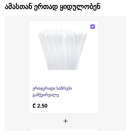
ᲐᲛᲐᲡᲗᲐᲜ ᲔᲠᲗᲐᲓ ᲧᲘᲓᲣᲚᲝᲑᲔᲜ
ერთჯერადი საწრუპი
გამჭვირვალე
₾ 2.50