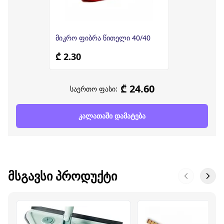
მიკრო ფიბრა წითელი 40/40
₾ 2.30
₾ 24.60
საერთო ფასი:
კალათაში დამატება
ᲛᲡᲒᲐᲕᲡᲘ ᲞᲠᲝᲓᲣᲥᲢᲘ