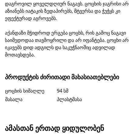
დაგროვილ ყოველდღიურ ნაგავს. ცოცხის ჯაგრისი არ
აზიანებს იატაკის ზედაპირებს, მტვერსა და ჭუჭყს კი
ეფექტურად აგროვებს.
აქანდაზი მჭიდროდ ერგება ცოცხს, რის გამოც ნაგავი
საიმედოდაა თავმოყრილი და არ იფანტება. ცოცხი არ
იკავებს დიდ ადგილს და საკუჭნაოშიც ადვილად
მოთავსდება.
ᲞᲠᲝᲓᲣᲥᲢᲘᲡ ᲫᲘᲠᲘᲗᲐᲓᲘ ᲛᲐᲮᲐᲡᲘᲐᲗᲔᲑᲚᲔᲑᲘ
ცოცხის სიმაღლე
94 სმ
მასალა
პლასტმასა
ᲐᲛᲐᲡᲗᲐᲜ ᲔᲠᲗᲐᲓ ᲧᲘᲓᲣᲚᲝᲑᲔᲜ