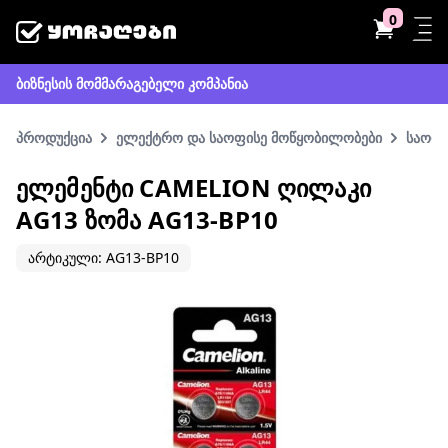
0
ბიზნესის მომმარაგებელი კომპანია
პროდუქცია
ელექტრო და საოფისე მოწყობილობები
საოფი
ᲔᲚᲔᲛᲔᲜᲢᲘ CAMELION ᲦᲘᲚᲐᲙᲘ
AG13 ᲖᲝᲛᲐ AG13-BP10
არტიკული: AG13-BP10