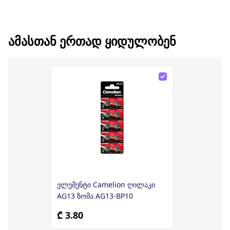
ᲐᲛᲐᲡᲗᲐᲜ ᲔᲠᲗᲐᲓ ᲧᲘᲓᲣᲚᲝᲑᲔᲜ
ელემენტი Camelion ღილაკი
AG13 ზომა AG13-BP10
₾ 3.80