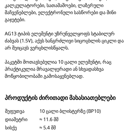
კალკულატორები, სათამაშოები, ლაზერული
მაჩვენებლები, ელექტრონული სასწორები და მინი
გაჯეტები.
AG13 ტიპის ელემენტი უზრუნველყოფს სტაბილურ
ძაბვას (1.5V), აქვს ხანგრძლივი სიცოცხლის ციკლი და
არ შეიცავს ვერცხლისწყალს.
პაკეტში მოთავსებულია 10 ცალი ელემენტი, რაც
პრაქტიკულია მრავალჯერადი ან სხვადასხვა
მოწყობილობაში გამოსაყენებლად.
ᲞᲠᲝᲓᲣᲥᲢᲘᲡ ᲫᲘᲠᲘᲗᲐᲓᲘ ᲛᲐᲮᲐᲡᲘᲐᲗᲔᲑᲚᲔᲑᲘ
შეფუთვა
10 ცალი ბლისტერზე (BP10)
დიამეტრი
≈ 11.6 მმ
სისქე
≈ 5.4 მმ