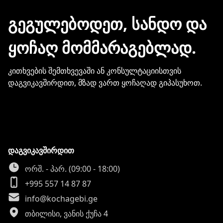
გჭირდებათ თქვენი ბარათის
მონაცემების და სხვა პირადი
ᲒᲔᲒᲣᲚᲔᲑᲝᲓᲔᲗ, ᲡᲐᲜᲓᲝ ᲓᲐ
ინფორმაციის გაზიარება.
ᲧᲝᲩᲐᲦ ᲛᲝᲛᲛᲐᲠᲐᲒᲔᲑᲚᲐᲓ.
კითხვების შემთხვევაში ან კონსულტაციისთვის
დაგვიკავშირდით, მზად ვართ ყოჩაღად გიპასუხოთ.
დაგვიკავშირდით
ორშ. - პარ. (09:00 - 18:00)
+995 557 14 87 87
info@kochagebi.ge
თბილისი, ვანის ქუჩა 4