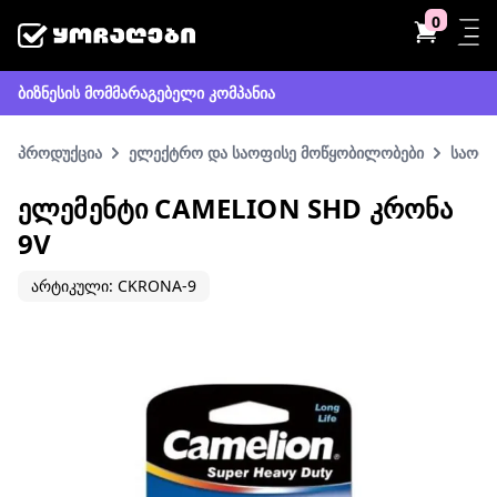
0
ბიზნესის მომმარაგებელი კომპანია
პროდუქცია
ელექტრო და საოფისე მოწყობილობები
საოფი
ᲔᲚᲔᲛᲔᲜᲢᲘ CAMELION SHD ᲙᲠᲝᲜᲐ
9V
არტიკული: CKRONA-9