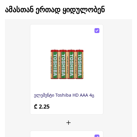
ᲐᲛᲐᲡᲗᲐᲜ ᲔᲠᲗᲐᲓ ᲧᲘᲓᲣᲚᲝᲑᲔᲜ
ელემენტი Toshiba HD AAA 4ც
₾ 2.25