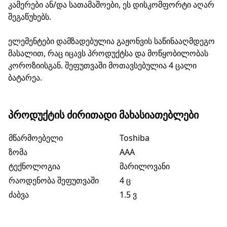
კამერები ან/და სათამაშოები, ეს დისკომფორტი აღარ
შეგაწუხებს.
ელემენტები დამზადებულია გაჟონვის საწინააღმდეგო
მასალით, რაც იცავს პროდუქტსა და მოწყობილობას
კოროზიისგან. შეფუთვაში მოთავსებულია 4 ცალი
ბატარეა.
ᲞᲠᲝᲓᲣᲥᲢᲘᲡ ᲫᲘᲠᲘᲗᲐᲓᲘ ᲛᲐᲮᲐᲡᲘᲐᲗᲔᲑᲚᲔᲑᲘ
მწარმოებელი
Toshiba
ზომა
AAA
ტექნოლოგია
მარილოვანი
რაოდენობა შეფუთვაში
4 ც
ძაბვა
1.5 ვ