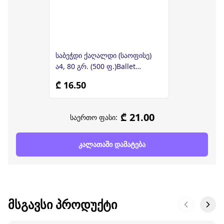
საბეჭდი ქაღალდი (საოფისე)
ა4, 80 გრ. (500 ფ.)Ballet
Universal
₾ 16.50
₾ 21.00
საერთო ფასი:
კალათაში დამატება
ᲛᲡᲒᲐᲕᲡᲘ ᲞᲠᲝᲓᲣᲥᲢᲘ