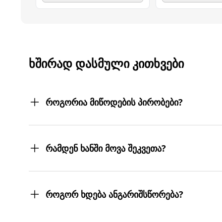
ᲮᲨᲘᲠᲐᲓ ᲓᲐᲡᲛᲣᲚᲘ ᲙᲘᲗᲮᲕᲔᲑᲘ
როგორია მიწოდების პირობები?
შეკვეთილ პროდუქტებს თქვენს მიერ მითითებ
სასურველ მისამართებზე მოგიტანთ. მიტანის ს
რამდენ ხანში მოვა შეკვეთა?
შეკვეთას 3 სამუშაო დღეში მიიღებთ.
თუმცა, ჩვენ ისეთი ყოჩაღები ვართ, 3 სამუშაო
როგორ ხდება ანგარიშსწორება?