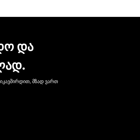
რონული შეტყობინებით მიიღებთ. ჩვენთან პროდუქციის შეძე
ზიარება.
ᲓᲝ ᲓᲐ
ᲚᲐᲓ.
ვიკავშირდით, მზად ვართ