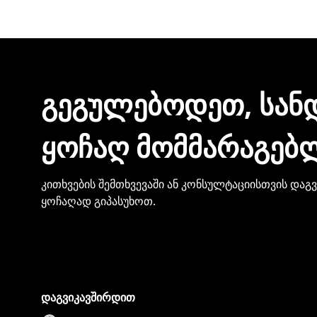
შეკვეთის დასრულებისთანავე ინვოისს ელექტ
მონაცემების და სხვა პირადი ინფორმაციის გა
ᲒᲔᲒᲣᲚᲔᲑᲝᲓᲔᲗ, ᲡᲐᲜ
ᲧᲝᲩᲐᲦ ᲛᲝᲛᲛᲐᲠᲐᲒᲔᲑ
კითხვების შემთხვევაში ან კონსულტაციისთვის დაგ
ყოჩაღად გიპასუხოთ.
დაგვიკავშირდით