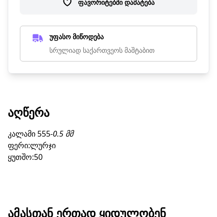
ფავორიტებში დამატება
უფასო მიწოდება
სრულიად საქართვეოს მაშტაბით
ᲐᲦᲬᲔᲠᲐ
კალამი 555-
0.5 მმ
ფერი:ლურჯი
ყუთშო:50
ᲐᲛᲐᲡᲗᲐᲜ ᲔᲠᲗᲐᲓ ᲧᲘᲓᲣᲚᲝᲑᲔᲜ