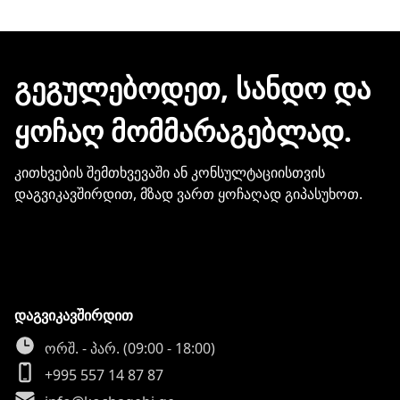
ელექტრონული შეტყობინებით მიიღებთ.
ჩვენთან პროდუქციის შეძენისთვის არ
გჭირდებათ თქვენი ბარათის
მონაცემების და სხვა პირადი
ᲒᲔᲒᲣᲚᲔᲑᲝᲓᲔᲗ, ᲡᲐᲜᲓᲝ ᲓᲐ
ინფორმაციის გაზიარება.
ᲧᲝᲩᲐᲦ ᲛᲝᲛᲛᲐᲠᲐᲒᲔᲑᲚᲐᲓ.
კითხვების შემთხვევაში ან კონსულტაციისთვის
დაგვიკავშირდით, მზად ვართ ყოჩაღად გიპასუხოთ.
დაგვიკავშირდით
ორშ. - პარ. (09:00 - 18:00)
+995 557 14 87 87