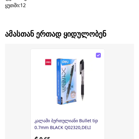
ყუთში:12
ᲐᲛᲐᲡᲗᲐᲜ ᲔᲠᲗᲐᲓ ᲧᲘᲓᲣᲚᲝᲑᲔᲜ
კალამი ბურთულიანი Bullet tip
0.7mm BLACK Q02320,DELI