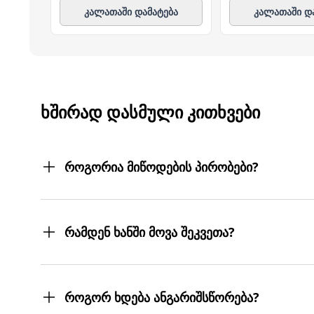
კალათაში დამატება
კალათაში დ
ᲮᲨᲘᲠᲐᲓ ᲓᲐᲡᲛᲣᲚᲘ ᲙᲘᲗᲮᲕᲔᲑᲘ
როგორია მიწოდების პირობები?
შეკვეთილ პროდუქტებს თქვენს მიერ მითითებ
სასურველ მისამართებზე მოგიტანთ. მიტანის ს
რამდენ ხანში მოვა შეკვეთა?
შეკვეთას 3 სამუშაო დღეში მიიღებთ.
თუმცა, ჩვენ ისეთი ყოჩაღები ვართ, 3 სამუშაო
როგორ ხდება ანგარიშსწორება?