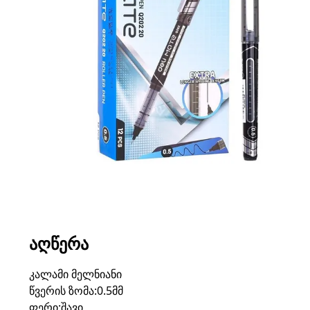
ᲐᲦᲬᲔᲠᲐ
კალამი მელნიანი
წვერის ზომა:0.5მმ
ფერი:შავი