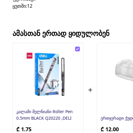
ყუთში:12
ᲐᲛᲐᲡᲗᲐᲜ ᲔᲠᲗᲐᲓ ᲧᲘᲓᲣᲚᲝᲑᲔᲜ
კალამი მელნიანი Roller Pen
0.5mm BLACK Q20220 ,DELI
ერთჯერ
₾ 1.75
₾ 12.00