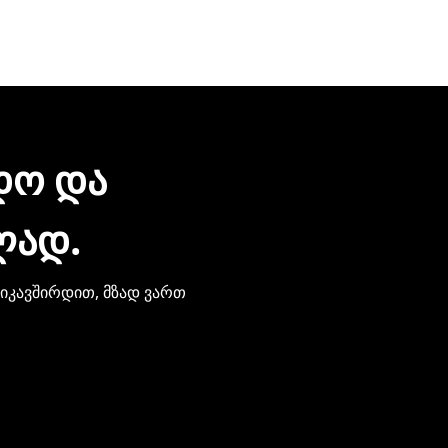
რონული შეტყობინებით მიიღებთ. ჩვენთან პროდუქციის შეძე
ზიარება.
ᲓᲝ ᲓᲐ
ᲚᲐᲓ.
ვიკავშირდით, მზად ვართ