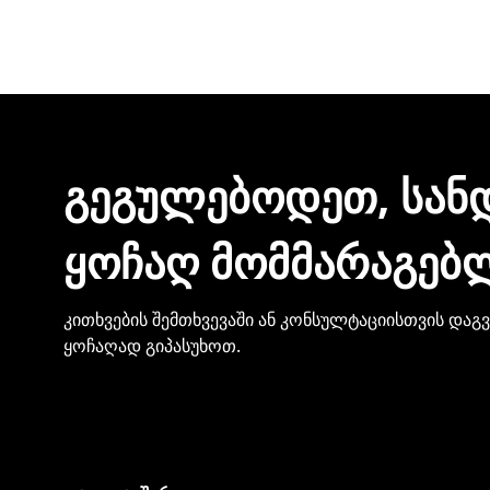
შეკვეთის დასრულებისთანავე ინვოისს ელექტ
მონაცემების და სხვა პირადი ინფორმაციის გა
ᲒᲔᲒᲣᲚᲔᲑᲝᲓᲔᲗ, ᲡᲐᲜ
ᲧᲝᲩᲐᲦ ᲛᲝᲛᲛᲐᲠᲐᲒᲔᲑ
კითხვების შემთხვევაში ან კონსულტაციისთვის დაგ
ყოჩაღად გიპასუხოთ.