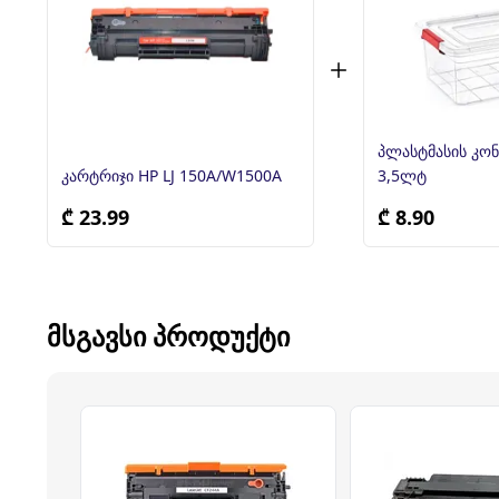
პლასტმასის კონ
კარტრიჯი HP LJ 150A/W1500A
3,5ლტ
₾ 23.99
₾ 8.90
ᲛᲡᲒᲐᲕᲡᲘ ᲞᲠᲝᲓᲣᲥᲢᲘ