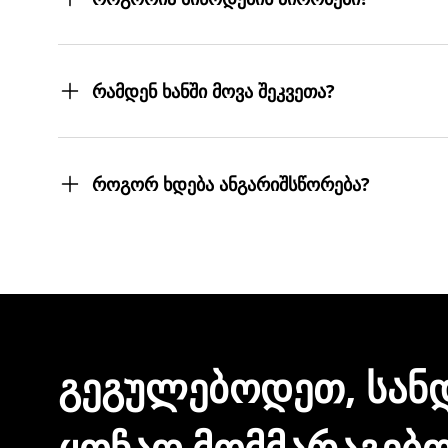
შეკვეთილ პროდუქტებს თქვენს მიერ მითითებ
სასურველ მისამართებზე მოგიტანთ. მიტანის ს
რამდენ ხანში მოვა შეკვეთა?
შეკვეთას 3 სამუშაო დღეში მიიღებთ.
თუმცა, ჩვენ ისეთი ყოჩაღები ვართ, 3 სამუშაო
როგორ ხდება ანგარიშსწორება?
შეკვეთის დასრულებისთანავე ინვოისს ელექტ
მონაცემების და სხვა პირადი ინფორმაციის გა
ᲒᲔᲒᲣᲚᲔᲑᲝᲓᲔᲗ, ᲡᲐᲜ
ᲧᲝᲩᲐᲦ ᲛᲝᲛᲛᲐᲠᲐᲒᲔᲑ