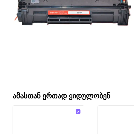
ᲐᲛᲐᲡᲗᲐᲜ ᲔᲠᲗᲐᲓ ᲧᲘᲓᲣᲚᲝᲑᲔᲜ