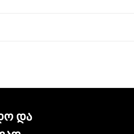
ულ მისამართზე მოგაწვდით. თუ თქვენი ბიზნესი რამდენიმ
ერვისი უფასოა.
 დღეც არ დაგვჭირდება.
რონული შეტყობინებით მიიღებთ. ჩვენთან პროდუქციის შეძე
ზიარება.
ᲓᲝ ᲓᲐ
ᲚᲐᲓ.