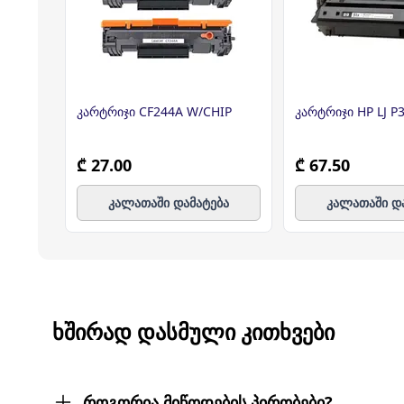
კარტრიჯი CF244A W/CHIP
კარტრიჯი HP LJ P
₾ 27.00
₾ 67.50
კალათაში დამატება
კალათაში დ
ᲮᲨᲘᲠᲐᲓ ᲓᲐᲡᲛᲣᲚᲘ ᲙᲘᲗᲮᲕᲔᲑᲘ
როგორია მიწოდების პირობები?