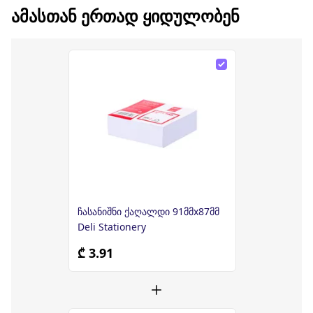
ᲐᲛᲐᲡᲗᲐᲜ ᲔᲠᲗᲐᲓ ᲧᲘᲓᲣᲚᲝᲑᲔᲜ
ჩასანიშნი ქაღალდი 91მმx87მმ
Deli Stationery
₾ 3.91