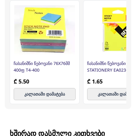
ჩასანიშნი წებოვანი 76X76მმ
ჩასანიშნი წებოვანი DELI
400ფ T4-400
STATIONERY EA02302
₾ 5.50
₾ 1.65
კალათაში დამატება
კალათაში დამატე
ᲮᲨᲘᲠᲐᲓ ᲓᲐᲡᲛᲣᲚᲘ ᲙᲘᲗᲮᲕᲔᲑᲘ