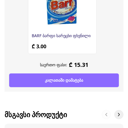
BARF ბარფი სარეცხი ფხვნილი
₾ 3.00
₾ 15.31
საერთო ფასი:
კალათაში დამატება
ᲛᲡᲒᲐᲕᲡᲘ ᲞᲠᲝᲓᲣᲥᲢᲘ