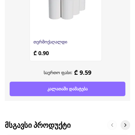
თერმოქაღალდი
₾ 0.90
₾ 9.59
საერთო ფასი:
კალათაში დამატება
ᲛᲡᲒᲐᲕᲡᲘ ᲞᲠᲝᲓᲣᲥᲢᲘ