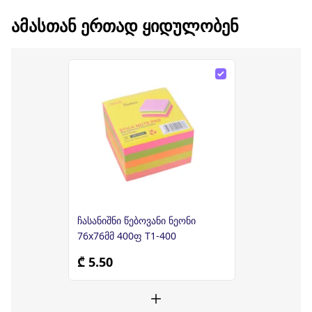
ᲐᲛᲐᲡᲗᲐᲜ ᲔᲠᲗᲐᲓ ᲧᲘᲓᲣᲚᲝᲑᲔᲜ
ჩასანიშნი წებოვანი ნეონი
76x76მმ 400ფ T1-400
₾ 5.50