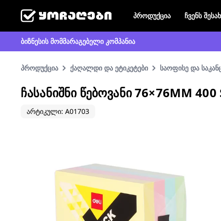
პროდუქცია
ჩვენს შესა
ბიზნესის მომმარაგებელი კომპანია
პროდუქცია
ქაღალდი და ეტიკეტები
საოფისე და საკა
ᲩᲐᲡᲐᲜᲘᲨᲜᲘ ᲬᲔᲑᲝᲕᲐᲜᲘ 76×76MM 400
არტიკული: A01703