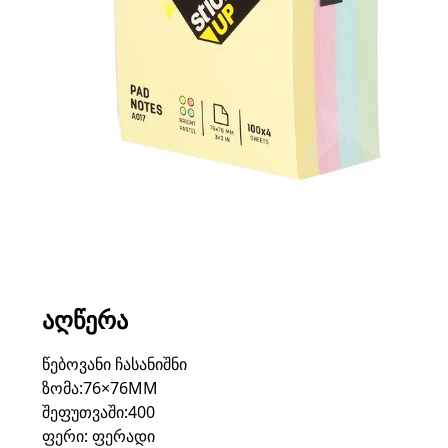
ᲐᲦᲬᲔᲠᲐ
წებოვანი ჩასანიშნი
ზომა:76×76MM
შეფუთვაში:400
ფერი: ფერადი