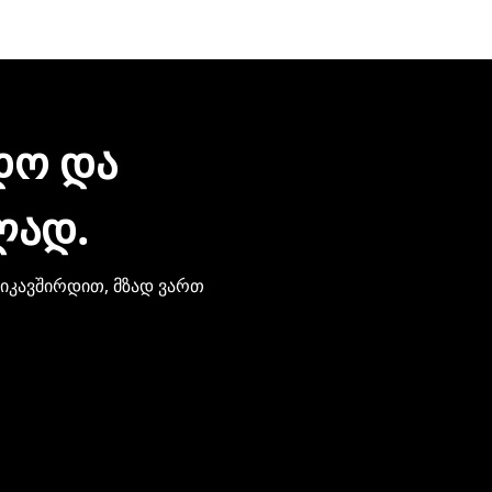
რონული შეტყობინებით მიიღებთ. ჩვენთან პროდუქციის შეძე
ზიარება.
ᲓᲝ ᲓᲐ
ᲚᲐᲓ.
ვიკავშირდით, მზად ვართ