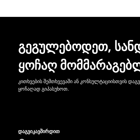
შეკვეთის დასრულებისთანავე ინვოისს ელექტ
მონაცემების და სხვა პირადი ინფორმაციის გა
ᲒᲔᲒᲣᲚᲔᲑᲝᲓᲔᲗ, ᲡᲐᲜ
ᲧᲝᲩᲐᲦ ᲛᲝᲛᲛᲐᲠᲐᲒᲔᲑ
კითხვების შემთხვევაში ან კონსულტაციისთვის დაგ
ყოჩაღად გიპასუხოთ.
დაგვიკავშირდით