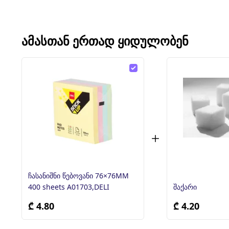
ᲐᲛᲐᲡᲗᲐᲜ ᲔᲠᲗᲐᲓ ᲧᲘᲓᲣᲚᲝᲑᲔᲜ
ჩასანიშნი წებოვანი 76×76MM
400 sheets A01703,DELI
შაქარი
₾ 4.80
₾ 4.20