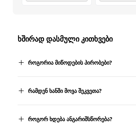
ᲮᲨᲘᲠᲐᲓ ᲓᲐᲡᲛᲣᲚᲘ ᲙᲘᲗᲮᲕᲔᲑᲘ
როგორია მიწოდების პირობები?
შეკვეთილ პროდუქტებს თქვენს მიერ მითითებ
სასურველ მისამართებზე მოგიტანთ. მიტანის ს
რამდენ ხანში მოვა შეკვეთა?
შეკვეთას 3 სამუშაო დღეში მიიღებთ.
თუმცა, ჩვენ ისეთი ყოჩაღები ვართ, 3 სამუშაო
როგორ ხდება ანგარიშსწორება?