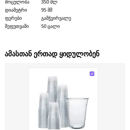
მოცულობა
350 მლ
დიამეტრი
95 მმ
ფერები
გამჭვირვალე
შეფუთვაში
50 ცალი
ᲐᲛᲐᲡᲗᲐᲜ ᲔᲠᲗᲐᲓ ᲧᲘᲓᲣᲚᲝᲑᲔᲜ