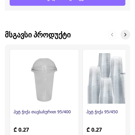
ᲛᲡᲒᲐᲕᲡᲘ ᲞᲠᲝᲓᲣᲥᲢᲘ
პეტ ჭიქა თავსახურით 95/400
პეტ ჭიქა 95/450
₾ 0.27
₾ 0.27