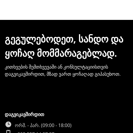
შეკვეთის დასრულებისთანავე ინვოისს
ელექტრონული შეტყობინებით მიიღებთ.
ჩვენთან პროდუქციის შეძენისთვის არ
გჭირდებათ თქვენი ბარათის
მონაცემების და სხვა პირადი
ᲒᲔᲒᲣᲚᲔᲑᲝᲓᲔᲗ, ᲡᲐᲜᲓᲝ ᲓᲐ
ინფორმაციის გაზიარება.
ᲧᲝᲩᲐᲦ ᲛᲝᲛᲛᲐᲠᲐᲒᲔᲑᲚᲐᲓ.
კითხვების შემთხვევაში ან კონსულტაციისთვის
დაგვიკავშირდით, მზად ვართ ყოჩაღად გიპასუხოთ.
დაგვიკავშირდით
ორშ. - პარ. (09:00 - 18:00)