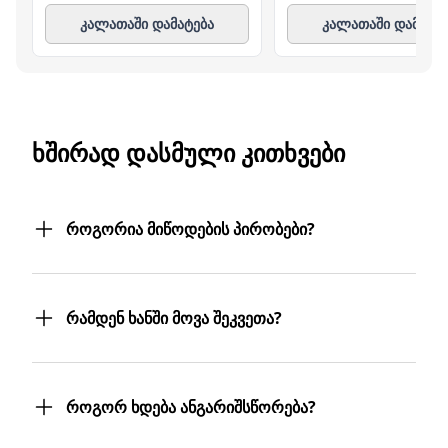
კალათაში დამატება
კალათაში დამატე
ᲮᲨᲘᲠᲐᲓ ᲓᲐᲡᲛᲣᲚᲘ ᲙᲘᲗᲮᲕᲔᲑᲘ
როგორია მიწოდების პირობები?
შეკვეთილ პროდუქტებს თქვენს მიერ
მითითებულ მისამართზე მოგაწვდით.
რამდენ ხანში მოვა შეკვეთა?
თუ თქვენი ბიზნესი რამდენიმე
ფილიალს/ლოკაციას მოიცავს,
შეკვეთას 3 სამუშაო დღეში მიიღებთ.
პროდუქტებს სასურველ მისამართებზე
თუმცა, ჩვენ ისეთი ყოჩაღები ვართ, 3
მოგიტანთ. მიტანის სერვისი უფასოა.
როგორ ხდება ანგარიშსწორება?
სამუშაო დღეც არ დაგვჭირდება.