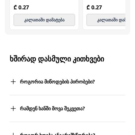
₾ 0.27
₾ 0.27
კალათაში დამატება
კალათაში დამატე
ᲮᲨᲘᲠᲐᲓ ᲓᲐᲡᲛᲣᲚᲘ ᲙᲘᲗᲮᲕᲔᲑᲘ
როგორია მიწოდების პირობები?
შეკვეთილ პროდუქტებს თქვენს მიერ
მითითებულ მისამართზე მოგაწვდით.
რამდენ ხანში მოვა შეკვეთა?
თუ თქვენი ბიზნესი რამდენიმე
ფილიალს/ლოკაციას მოიცავს,
შეკვეთას 3 სამუშაო დღეში მიიღებთ.
პროდუქტებს სასურველ მისამართებზე
თუმცა, ჩვენ ისეთი ყოჩაღები ვართ, 3
მოგიტანთ. მიტანის სერვისი უფასოა.