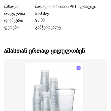
მასალა
მაღალი ხარისხის PET პლასტიკი
მოცულობა
500 მლ
დიამეტრი
95 მმ
ფერები
გამჭვირვალე
ᲐᲛᲐᲡᲗᲐᲜ ᲔᲠᲗᲐᲓ ᲧᲘᲓᲣᲚᲝᲑᲔᲜ