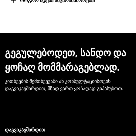
როგორ ხდება ანგარიშსწორება?
სამუშაო დღეც არ დაგვჭირდება.
შეკვეთის დასრულებისთანავე ინვოისს
ელექტრონული შეტყობინებით მიიღებთ.
ჩვენთან პროდუქციის შეძენისთვის არ
გჭირდებათ თქვენი ბარათის
მონაცემების და სხვა პირადი
ᲒᲔᲒᲣᲚᲔᲑᲝᲓᲔᲗ, ᲡᲐᲜᲓᲝ ᲓᲐ
ინფორმაციის გაზიარება.
ᲧᲝᲩᲐᲦ ᲛᲝᲛᲛᲐᲠᲐᲒᲔᲑᲚᲐᲓ.
კითხვების შემთხვევაში ან კონსულტაციისთვის
დაგვიკავშირდით, მზად ვართ ყოჩაღად გიპასუხოთ.
დაგვიკავშირდით