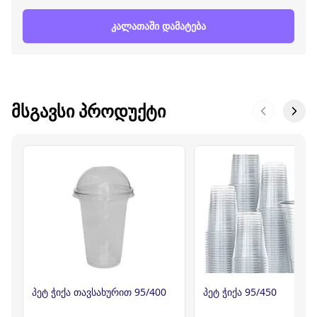
კალათაში დამატება
ᲛᲡᲒᲐᲕᲡᲘ ᲞᲠᲝᲓᲣᲥᲢᲘ
პეტ ჭიქა თავსახურით 95/400
პეტ ჭიქა 95/450