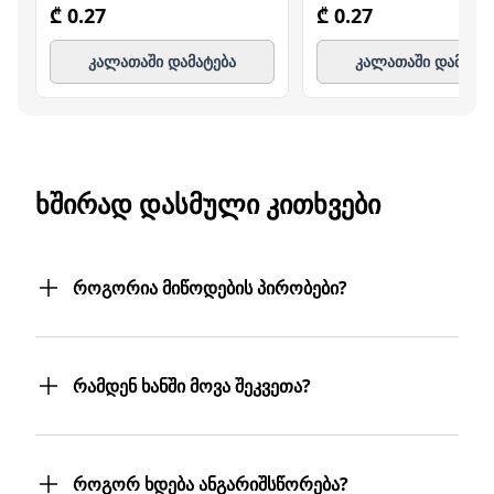
₾ 0.27
₾ 0.27
კალათაში დამატება
კალათაში დამატე
ᲮᲨᲘᲠᲐᲓ ᲓᲐᲡᲛᲣᲚᲘ ᲙᲘᲗᲮᲕᲔᲑᲘ
როგორია მიწოდების პირობები?
შეკვეთილ პროდუქტებს თქვენს მიერ
მითითებულ მისამართზე მოგაწვდით.
რამდენ ხანში მოვა შეკვეთა?
თუ თქვენი ბიზნესი რამდენიმე
ფილიალს/ლოკაციას მოიცავს,
შეკვეთას 3 სამუშაო დღეში მიიღებთ.
პროდუქტებს სასურველ მისამართებზე
თუმცა, ჩვენ ისეთი ყოჩაღები ვართ, 3
მოგიტანთ. მიტანის სერვისი უფასოა.
როგორ ხდება ანგარიშსწორება?