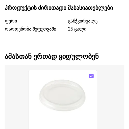
ᲞᲠᲝᲓᲣᲥᲢᲘᲡ ᲫᲘᲠᲘᲗᲐᲓᲘ ᲛᲐᲮᲐᲡᲘᲐᲗᲔᲑᲚᲔᲑᲘ
ფერი
გამჭვირვალე
რაოდენობა შეფუთვაში
25 ცალი
ᲐᲛᲐᲡᲗᲐᲜ ᲔᲠᲗᲐᲓ ᲧᲘᲓᲣᲚᲝᲑᲔᲜ