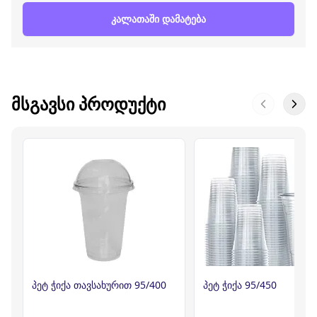
კალათაში დამატება
ᲛᲡᲒᲐᲕᲡᲘ ᲞᲠᲝᲓᲣᲥᲢᲘ
პეტ ჭიქა თავსახურით 95/400
პეტ ჭიქა 95/450