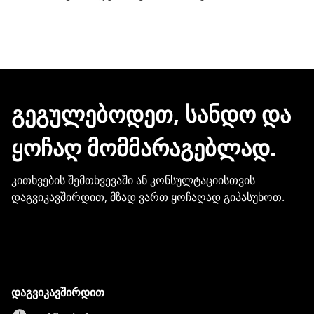
სამუშაო დღეც არ დაგვჭირდება.
შეკვეთის დასრულებისთანავე ინვოისს
ელექტრონული შეტყობინებით მიიღებთ.
ჩვენთან პროდუქციის შეძენისთვის არ
გჭირდებათ თქვენი ბარათის
მონაცემების და სხვა პირადი
ᲒᲔᲒᲣᲚᲔᲑᲝᲓᲔᲗ, ᲡᲐᲜᲓᲝ ᲓᲐ
ინფორმაციის გაზიარება.
ᲧᲝᲩᲐᲦ ᲛᲝᲛᲛᲐᲠᲐᲒᲔᲑᲚᲐᲓ.
კითხვების შემთხვევაში ან კონსულტაციისთვის
დაგვიკავშირდით, მზად ვართ ყოჩაღად გიპასუხოთ.
დაგვიკავშირდით