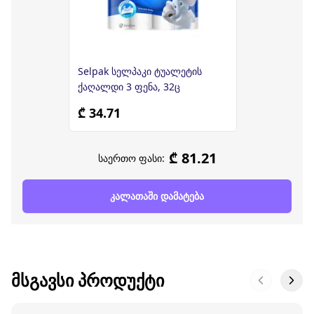
Selpak სელპაკი ტუალეტის
ქაღალდი 3 ფენა, 32ც
₾ 34.71
₾ 81.21
საერთო ფასი:
კალათაში დამატება
ᲛᲡᲒᲐᲕᲡᲘ ᲞᲠᲝᲓᲣᲥᲢᲘ