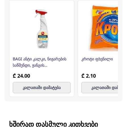
BAGI ანტი კალკი, ნიჟარების
კროტი ფხვნილი
საწმენდი, ჟანგის
საწინააღმდეგო, 750მლ (ბაგი)
₾ 24.00
₾ 2.10
კალათაში დამატება
კალათაში დამატე
ᲮᲨᲘᲠᲐᲓ ᲓᲐᲡᲛᲣᲚᲘ ᲙᲘᲗᲮᲕᲔᲑᲘ