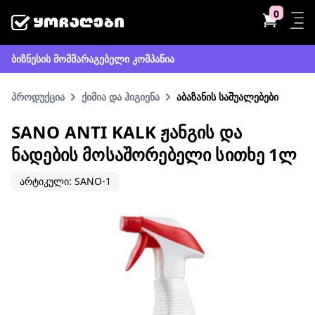
0
ბიზნესის მომმარაგებელი კომპანია
პროდუქცია
ქიმია და ჰიგიენა
აბაზანის საშუალებები
SANO ANTI KALK ᲟᲐᲜᲒᲘᲡ ᲓᲐ
ᲜᲐᲓᲔᲑᲘᲡ ᲛᲝᲡᲐᲨᲝᲠᲔᲑᲔᲚᲘ ᲡᲘᲗᲮᲔ 1Ლ
არტიკული: SANO-1