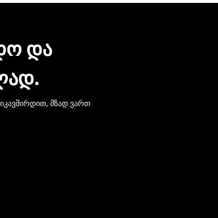
ᲓᲝ ᲓᲐ
ᲚᲐᲓ.
ვიკავშირდით, მზად ვართ