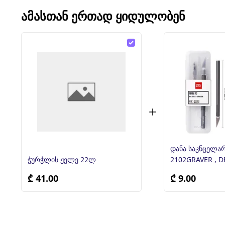
ᲐᲛᲐᲡᲗᲐᲜ ᲔᲠᲗᲐᲓ ᲧᲘᲓᲣᲚᲝᲑᲔᲜ
დანა საკნცელა
ჭურჭლის ჟელე 22ლ
2102GRAVER , D
₾ 41.00
₾ 9.00