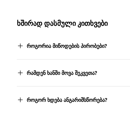
ᲮᲨᲘᲠᲐᲓ ᲓᲐᲡᲛᲣᲚᲘ ᲙᲘᲗᲮᲕᲔᲑᲘ
როგორია მიწოდების პირობები?
შეკვეთილ პროდუქტებს თქვენს მიერ მითითებ
სასურველ მისამართებზე მოგიტანთ. მიტანის ს
რამდენ ხანში მოვა შეკვეთა?
შეკვეთას 3 სამუშაო დღეში მიიღებთ.
თუმცა, ჩვენ ისეთი ყოჩაღები ვართ, 3 სამუშაო
როგორ ხდება ანგარიშსწორება?
შეკვეთის დასრულებისთანავე ინვოისს ელექტ
მონაცემების და სხვა პირადი ინფორმაციის გა