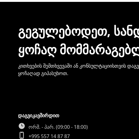
ᲒᲔᲒᲣᲚᲔᲑᲝᲓᲔᲗ, ᲡᲐᲜ
ᲧᲝᲩᲐᲦ ᲛᲝᲛᲛᲐᲠᲐᲒᲔᲑ
კითხვების შემთხვევაში ან კონსულტაციისთვის დაგ
ყოჩაღად გიპასუხოთ.
დაგვიკავშირდით
ორშ. - პარ. (09:00 - 18:00)
+995 557 14 87 87