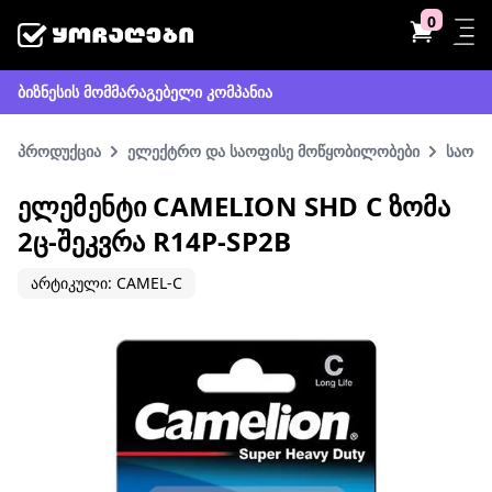
0
ბიზნესის მომმარაგებელი კომპანია
პროდუქცია
ელექტრო და საოფისე მოწყობილობები
საოფი
ᲔᲚᲔᲛᲔᲜᲢᲘ CAMELION SHD C ᲖᲝᲛᲐ
2Ც-ᲨᲔᲙᲕᲠᲐ R14P-SP2B
არტიკული: CAMEL-C