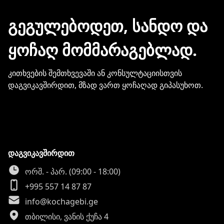
გჭირდებათ თქვენი ბარათის
მონაცემების და სხვა პირადი
ᲒᲔᲒᲣᲚᲔᲑᲝᲓᲔᲗ, ᲡᲐᲜᲓᲝ ᲓᲐ
ინფორმაციის გაზიარება.
ᲧᲝᲩᲐᲦ ᲛᲝᲛᲛᲐᲠᲐᲒᲔᲑᲚᲐᲓ.
კითხვების შემთხვევაში ან კონსულტაციისთვის
დაგვიკავშირდით, მზად ვართ ყოჩაღად გიპასუხოთ.
დაგვიკავშირდით
ორშ. - პარ. (09:00 - 18:00)
+995 557 14 87 87
info@kochagebi.ge
თბილისი, ვანის ქუჩა 4