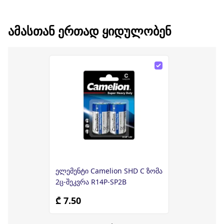
ᲐᲛᲐᲡᲗᲐᲜ ᲔᲠᲗᲐᲓ ᲧᲘᲓᲣᲚᲝᲑᲔᲜ
ელემენტი Camelion SHD C ზომა
2ც-შეკვრა R14P-SP2B
₾ 7.50