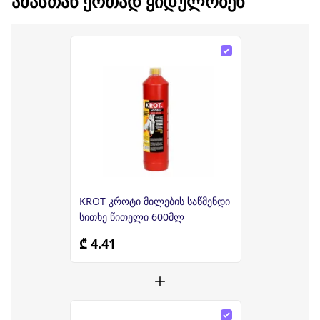
ᲐᲛᲐᲡᲗᲐᲜ ᲔᲠᲗᲐᲓ ᲧᲘᲓᲣᲚᲝᲑᲔᲜ
KROT კროტი მილების საწმენდი
სითხე წითელი 600მლ
₾ 4.41