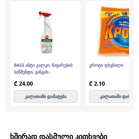
BAGI ანტი კალკი, ნიჟარების
კროტი ფხვნილი
საწმენდი, ჟანგის
საწინააღმდეგო, 750მლ (ბაგი)
₾ 24.00
₾ 2.10
კალათაში დამატება
კალათაში დამატე
ᲮᲨᲘᲠᲐᲓ ᲓᲐᲡᲛᲣᲚᲘ ᲙᲘᲗᲮᲕᲔᲑᲘ