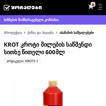
0
ბიზნესის მომმარაგებელი კომპანია
პროდუქცია
ქიმია და ჰიგიენა
აბაზანის საშუალებები
KROT ᲙᲠᲝᲢᲘ ᲛᲘᲚᲔᲑᲘᲡ ᲡᲐᲬᲛᲔᲜᲓᲘ
ᲡᲘᲗᲮᲔ ᲬᲘᲗᲔᲚᲘ 600ᲛᲚ
არტიკული: KROTI-1