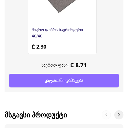
მიკრო ფიბრა ნაცრისფერი
40/40
₾ 2.30
₾ 8.71
საერთო ფასი:
კალათაში დამატება
ᲛᲡᲒᲐᲕᲡᲘ ᲞᲠᲝᲓᲣᲥᲢᲘ