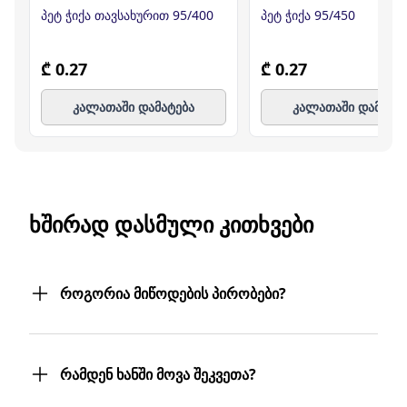
პეტ ჭიქა თავსახურით 95/400
პეტ ჭიქა 95/450
₾ 0.27
₾ 0.27
კალათაში დამატება
კალათაში დამატე
ᲮᲨᲘᲠᲐᲓ ᲓᲐᲡᲛᲣᲚᲘ ᲙᲘᲗᲮᲕᲔᲑᲘ
როგორია მიწოდების პირობები?
შეკვეთილ პროდუქტებს თქვენს მიერ
მითითებულ მისამართზე მოგაწვდით.
რამდენ ხანში მოვა შეკვეთა?
თუ თქვენი ბიზნესი რამდენიმე