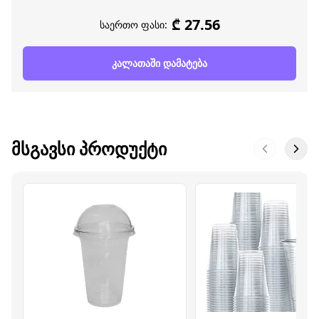
₾ 27.56
საერთო ფასი:
კალათაში დამატება
ᲛᲡᲒᲐᲕᲡᲘ ᲞᲠᲝᲓᲣᲥᲢᲘ