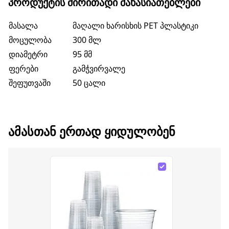
ᲞᲠᲝᲓᲣᲥᲢᲘᲡ ᲫᲘᲠᲘᲗᲐᲓᲘ ᲛᲐᲮᲐᲡᲘᲐᲗᲔᲑᲚᲔᲑᲘ
მასალა
მაღალი ხარისხის PET პლასტიკი
მოცულობა
300 მლ
დიამეტრი
95 მმ
ფერები
გამჭვირვალე
შეფუთვაში
50 ცალი
ᲐᲛᲐᲡᲗᲐᲜ ᲔᲠᲗᲐᲓ ᲧᲘᲓᲣᲚᲝᲑᲔᲜ