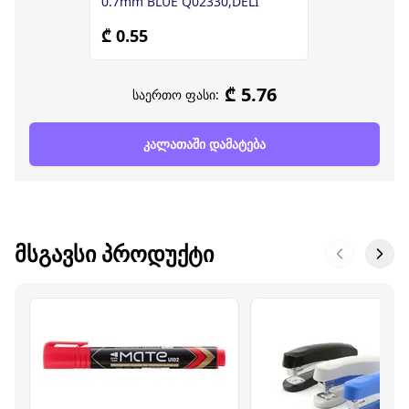
0.7mm BLUE Q02330,DELI
₾ 0.55
₾ 5.76
საერთო ფასი:
კალათაში დამატება
ᲛᲡᲒᲐᲕᲡᲘ ᲞᲠᲝᲓᲣᲥᲢᲘ