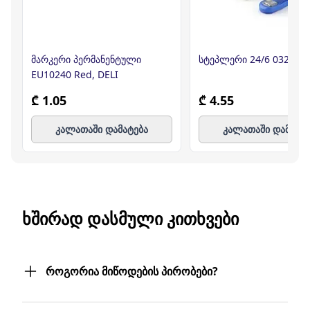
მარკერი პერმანენტული
სტეპლერი 24/6 0325
EU10240 Red, DELI
₾ 1.05
₾ 4.55
კალათაში დამატება
კალათაში დამატე
ᲮᲨᲘᲠᲐᲓ ᲓᲐᲡᲛᲣᲚᲘ ᲙᲘᲗᲮᲕᲔᲑᲘ
როგორია მიწოდების პირობები?
შეკვეთილ პროდუქტებს თქვენს მიერ