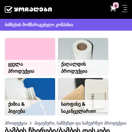
0
ბიზნესის მომმარაგებელი კომპანია
ყველა
ქაღალდის
პროდუქცია
პროდუქცია
ქიმია &
საოფისე &
ჰიგიენა
საკანცელარიო
პროდუქცია
ჰიგიენური, საწმენდი და სამეურნეო პროდუქცია
ᲑᲐᲛᲑᲘᲡ ᲩᲮᲘᲠᲔᲑᲘ/ᲑᲐᲛᲑᲘᲡ ᲓᲘᲡᲙᲔᲑᲘ