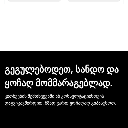
ᲒᲔᲒᲣᲚᲔᲑᲝᲓᲔᲗ, ᲡᲐᲜᲓᲝ ᲓᲐ
ᲧᲝᲩᲐᲦ ᲛᲝᲛᲛᲐᲠᲐᲒᲔᲑᲚᲐᲓ.
კითხვების შემთხვევაში ან კონსულტაციისთვის
დაგვიკავშირდით, მზად ვართ ყოჩაღად გიპასუხოთ.