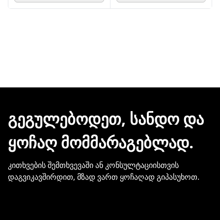
ᲒᲔᲒᲣᲚᲔᲑᲝᲓᲔᲗ, ᲡᲐᲜᲓᲝ ᲓᲐ
ᲧᲝᲩᲐᲦ ᲛᲝᲛᲛᲐᲠᲐᲒᲔᲑᲚᲐᲓ.
კითხვების შემთხვევაში ან კონსულტაციისთვის
დაგვიკავშირდით, მზად ვართ ყოჩაღად გიპასუხოთ.