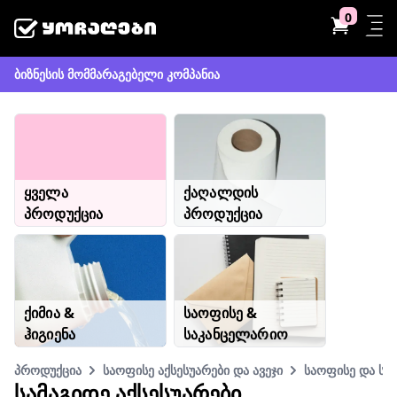
0
ბიზნესის მომმარაგებელი კომპანია
ყველა
ქაღალდის
პროდუქცია
პროდუქცია
ქიმია &
საოფისე &
ჰიგიენა
საკანცელარიო
პროდუქცია
საოფისე აქსესუარები და ავეჯი
საოფისე და სა
ᲡᲐᲛᲐᲒᲘᲓᲔ ᲐᲥᲡᲔᲡᲣᲐᲠᲔᲑᲘ