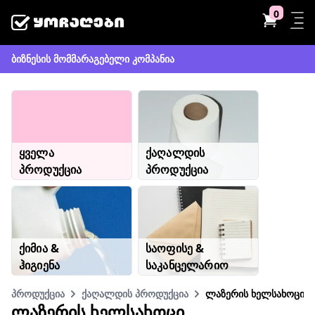
0
ბიზნესის მომმარაგებელი კომპანია
ყველა
ქაღალდის
პროდუქცია
პროდუქცია
ქიმია &
საოფისე &
ჰიგიენა
საკანცელარიო
პროდუქცია
ქაღალდის პროდუქცია
ლაზერის ხელსახოცი
ᲚᲐᲖᲔᲠᲘᲡ ᲮᲔᲚᲡᲐᲮᲝᲪᲘ