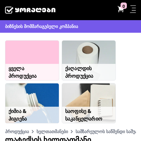
0
ბიზნესის მომმარაგებელი კომპანია
ყველა
ქაღალდის
პროდუქცია
პროდუქცია
ქიმია &
საოფისე &
ჰიგიენა
საკანცელარიო
პროდუქცია
ხელთათმანები
სამზარეულოს საწმენდი საშუალ
ᲚᲐᲢᲔᲥᲡᲘᲡ ᲮᲔᲚᲗᲐᲗᲛᲐᲜᲘ