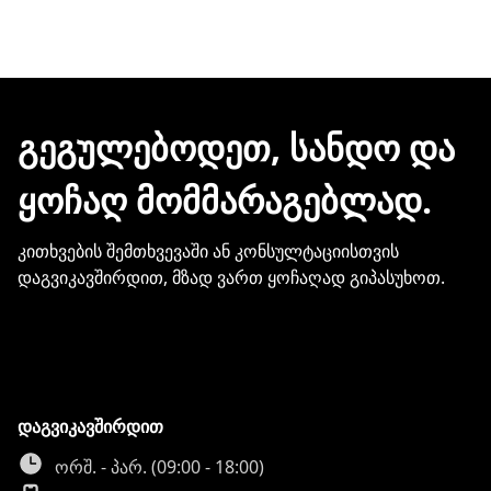
ᲒᲔᲒᲣᲚᲔᲑᲝᲓᲔᲗ, ᲡᲐᲜᲓᲝ ᲓᲐ
ᲧᲝᲩᲐᲦ ᲛᲝᲛᲛᲐᲠᲐᲒᲔᲑᲚᲐᲓ.
კითხვების შემთხვევაში ან კონსულტაციისთვის
დაგვიკავშირდით, მზად ვართ ყოჩაღად გიპასუხოთ.
დაგვიკავშირდით
ორშ. - პარ. (09:00 - 18:00)