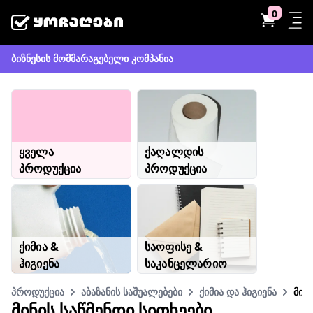
0
ბიზნესის მომმარაგებელი კომპანია
ყველა
ქაღალდის
პროდუქცია
პროდუქცია
ქიმია &
საოფისე &
ჰიგიენა
საკანცელარიო
პროდუქცია
აბაზანის საშუალებები
ქიმია და ჰიგიენა
მინ
ᲛᲘᲜᲘᲡ ᲡᲐᲬᲛᲔᲜᲓᲘ ᲡᲘᲗᲮᲔᲔᲑᲘ