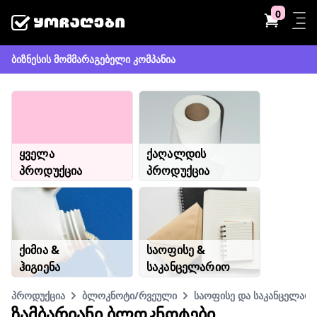
0
ბიზნესის მომმარაგებელი კომპანია
ყველა
ქაღალდის
პროდუქცია
პროდუქცია
ქიმია &
საოფისე &
ჰიგიენა
საკანცელარიო
პროდუქცია
ბლოკნოტი/რვეული
საოფისე და საკანცელარი
ᲖᲐᲛᲑᲐᲠᲘᲐᲜᲘ ᲑᲚᲝᲙᲜᲝᲢᲔᲑᲘ