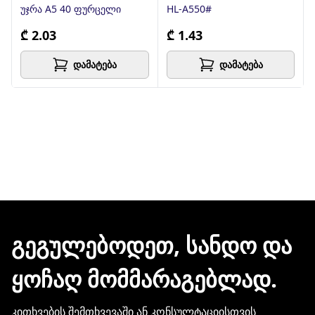
უჯრა A5 40 ფურცელი
HL-A550#
₾ 2.03
₾ 1.43
დამატება
დამატება
ᲒᲔᲒᲣᲚᲔᲑᲝᲓᲔᲗ, ᲡᲐᲜᲓᲝ ᲓᲐ
ᲧᲝᲩᲐᲦ ᲛᲝᲛᲛᲐᲠᲐᲒᲔᲑᲚᲐᲓ.
კითხვების შემთხვევაში ან კონსულტაციისთვის