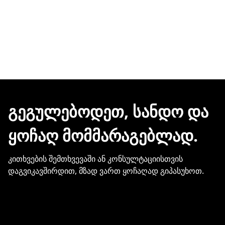
ᲒᲔᲒᲣᲚᲔᲑᲝᲓᲔᲗ, ᲡᲐᲜᲓᲝ ᲓᲐ
ᲧᲝᲩᲐᲦ ᲛᲝᲛᲛᲐᲠᲐᲒᲔᲑᲚᲐᲓ.
კითხვების შემთხვევაში ან კონსულტაციისთვის
დაგვიკავშირდით, მზად ვართ ყოჩაღად გიპასუხოთ.