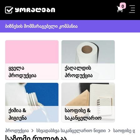
0
ბიზნესის მომმარაგებელი კომპანია
ყველა
ქაღალდის
პროდუქცია
პროდუქცია
ქიმია &
საოფისე &
ჰიგიენა
საკანცელარიო
პროდუქცია
სხვადასხვა საკანცელარიო ნივთი
საოფისე და 
ᲡᲐᲖᲝᲛᲘ ᲠᲣᲚᲔᲢᲙᲐ