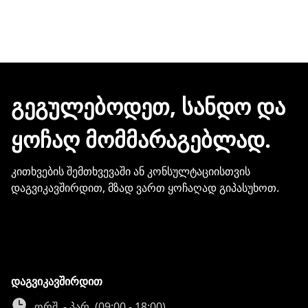
ᲒᲔᲒᲣᲚᲔᲑᲝᲓᲔᲗ, ᲡᲐᲜᲓᲝ ᲓᲐ
ᲧᲝᲩᲐᲦ ᲛᲝᲛᲛᲐᲠᲐᲒᲔᲑᲚᲐᲓ.
კითხვების შემთხვევაში ან კონსულტაციისთვის
დაგვიკავშირდით, მზად ვართ ყოჩაღად გიპასუხოთ.
დაგვიკავშირდით
ორშ. - პარ. (09:00 - 18:00)