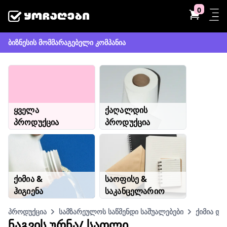
0
ბიზნესის მომმარაგებელი კომპანია
ყველა
ქაღალდის
პროდუქცია
პროდუქცია
ქიმია &
საოფისე &
ჰიგიენა
საკანცელარიო
პროდუქცია
სამზარეულოს საწმენდი საშუალებები
ქიმია და
ᲜᲐᲒᲕᲘᲡ ᲣᲠᲜᲐ/ ᲡᲐᲗᲚᲘ